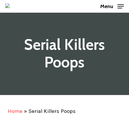
Skip
Menu
to
main
content
Serial Killers
Poops
Home
»
Serial Killers Poops